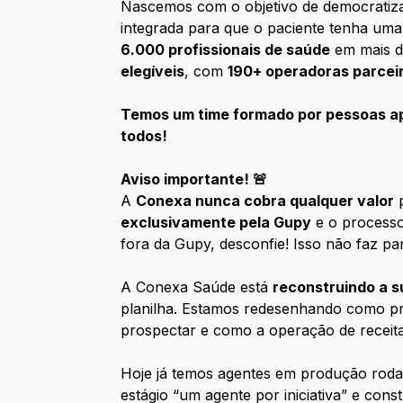
Nascemos com o objetivo de democratiza
integrada para que o paciente tenha uma
6.000 profissionais de saúde
em mais 
elegíveis
, com
190+ operadoras parcei
Temos um time formado por pessoas ap
todos!
Aviso importante! 🚨
A
Conexa nunca cobra qualquer valor
p
exclusivamente pela Gupy
e o processo
fora da Gupy, desconfie! Isso não faz pa
A Conexa Saúde está
reconstruindo a s
planilha. Estamos redesenhando como pro
prospectar e como a operação de receit
Hoje já temos agentes em produção ro
estágio “um agente por iniciativa” e con