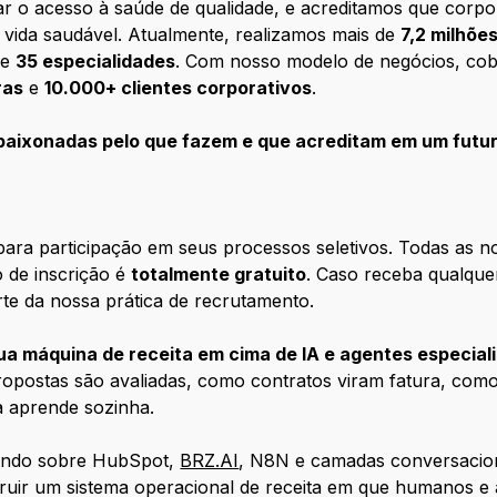
r o acesso à saúde de qualidade, e acreditamos que corpo
 vida saudável. Atualmente, realizamos mais de
7,2 milhõe
de
35 especialidades
. Com nosso modelo de negócios, co
ras
e
10.000+ clientes corporativos
.
aixonadas pelo que fazem e que acreditam em um futuro
ara participação em seus processos seletivos. Todas as n
 de inscrição é
totalmente gratuito
. Caso receba qualque
rte da nossa prática de recrutamento.
ua máquina de receita em cima de IA e agentes especial
postas são avaliadas, como contratos viram fatura, como
a aprende sozinha.
dando sobre HubSpot,
BRZ.AI
, N8N e camadas conversacion
struir um sistema operacional de receita em que humanos e