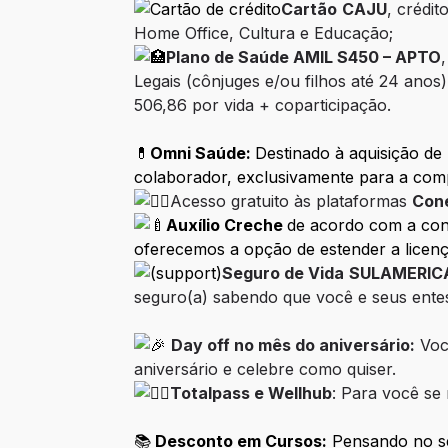
Cartão
CAJU
, crédi
Home Office, Cultura e Educação;
Plano de Saúde AMIL S450 – APTO
Legais (cônjuges e/ou filhos até 24 ano
506,86 por vida + coparticipação.
💊
Omni Saúde:
Destinado à aquisição de
colaborador, exclusivamente para a com
Acesso gratuito às plataformas
Con
Auxílio Creche
de acordo com a con
oferecemos a opção de estender a licenç
Seguro de Vida
SULAMERIC
seguro(a) sabendo que você e seus entes
Day off no mês do aniversário:
Voc
aniversário e celebre como quiser.
Totalpass e Wellhub
: Para você se 
📚
Desconto em Cursos:
Pensando no se