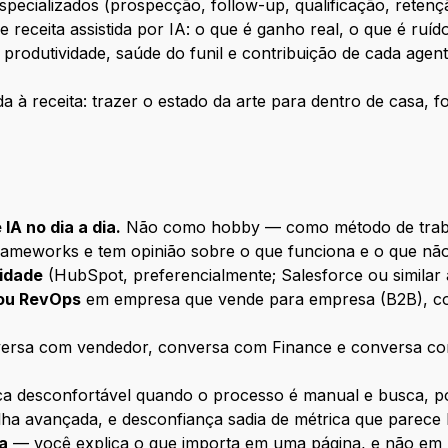
pecializados (prospecção, follow-up, qualificação, retenç
e receita assistida por IA: o que é ganho real, o que é ruíd
produtividade, saúde do funil e contribuição de cada agen
a à receita: trazer o estado da arte para dentro de casa, fo
IA no dia a dia.
Não como hobby — como método de traba
rameworks e tem opinião sobre o que funciona e o que não
idade
(HubSpot, preferencialmente; Salesforce ou similar 
 ou RevOps
em empresa que vende para empresa (B2B), com
ersa com vendedor, conversa com Finance e conversa co
ca desconfortável quando o processo é manual e busca, por
ha avançada, e desconfiança sadia de métrica que parece
a
— você explica o que importa em uma página, e não em 