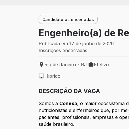
Candidaturas encerradas
Engenheiro(a) de R
Publicada em 17 de junho de 2026
Inscrições encerradas
Rio de Janeiro - RJ
Efetivo
Local de trabalho: Rio de Janeiro - RJ
Tipo de vaga: Efet
Híbrido
Modelo de trabalho: Híbrido
DESCRIÇÃO DA VAGA
Somos a
Conexa
, o maior ecossistema d
nutricionistas e enfermeiros que, por m
pacientes, profissionais, empresas e ope
saúde brasileiro.