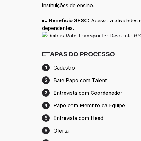
instituições de ensino.
🪪
Benefício SESC:
Acesso a atividades e
dependentes.
Vale Transporte:
Desconto 6% 
ETAPAS DO PROCESSO
Cadastro
1
Etapa 1: Cadastro
Bate Papo com Talent
2
Etapa 2: Bate Papo com Talent
Entrevista com Coordenador
3
Etapa 3: Entrevista com Coordenador
Papo com Membro da Equipe
4
Etapa 4: Papo com Membro da Equipe
Entrevista com Head
5
Etapa 5: Entrevista com Head
Oferta
6
Etapa 6: Oferta