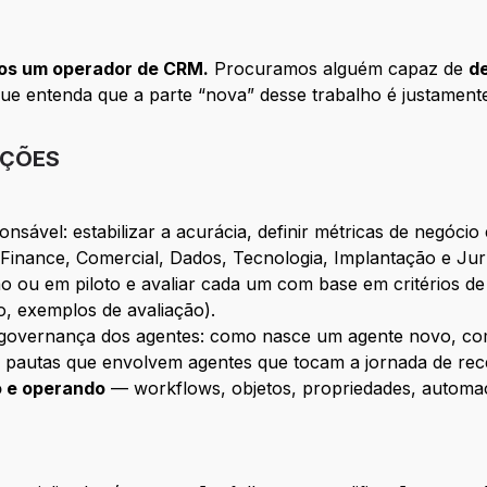
os um operador de CRM.
Procuramos alguém capaz de
d
e entenda que a parte “nova” desse trabalho é justament
IÇÕES
sável: estabilizar a acurácia, definir métricas de negóci
 (Finance, Comercial, Dados, Tecnologia, Implantação e Jurí
 ou em piloto e avaliar cada um com base em critérios de 
o, exemplos de avaliação).
governança dos agentes: como nasce um agente novo, como
 pautas que envolvem agentes que tocam a jornada de rece
 e operando
— workflows, objetos, propriedades, automaç